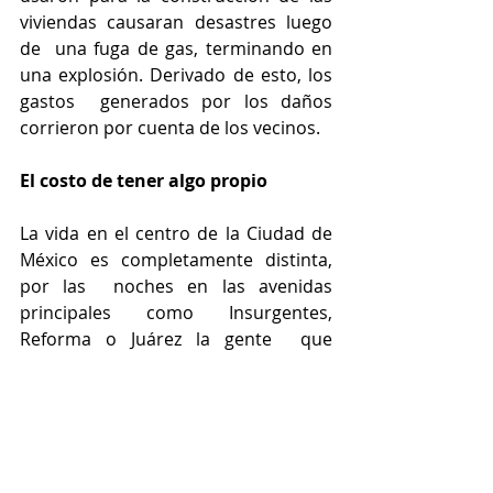
viviendas causaran desastres luego 
de  una fuga de gas, terminando en 
una explosión. Derivado de esto, los 
gastos  generados por los daños 
corrieron por cuenta de los vecinos. 
El costo de tener algo propio 
La vida en el centro de la Ciudad de 
México es completamente distinta, 
por las  noches en las avenidas 
principales como Insurgentes, 
Reforma o Juárez la gente  que 
camina sobre ellas lo hace para ir a 
divertirse. En las avenidas del Estado 
de  México generalmente transitan 
tráileres, autobuses de pasajeros y 
los transeúntes  se dirigen a sus 