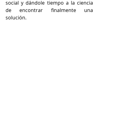
social y dándole tiempo a la ciencia 
de encontrar finalmente una 
solución. 
Colaboradores
2026
Nicolás Jaula
Entradas recientes
Ver todo