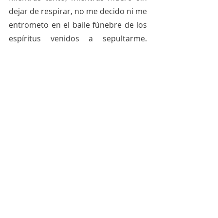
dejar de respirar, no me decido ni me 
entrometo en el baile fúnebre de los 
espíritus venidos a sepultarme. 
Atesoro los vellos de tu pubis y de tu 
ano y de tus pestañas. Los disuelvo 
en el primer café de la mañana y los 
guardo adentro cuando ya no hay 
nada afuera que me dé una sola hora 
de sueño profundo. 
     ¿Te he hablado ya del tiempo? Es 
un cadáver mojado, en una cruz de 
cemento asentada sobre un monte 
de arena, porque, Dios, puede 
sostenerse firme y recto donde todo 
es blando e inseguro y amargo y se 
pierde entre los dedos. ¡Dios, ponte 