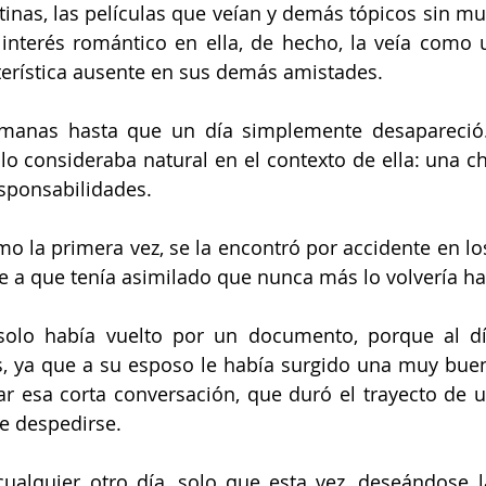
inas, las películas que veían y demás tópicos sin muc
 interés romántico en ella, de hecho, la veía como 
cterística ausente en sus demás amistades.
emanas hasta que un día simplemente desapareció. 
o consideraba natural en el contexto de ella: una chi
esponsabilidades. 
 la primera vez, se la encontró por accidente en los p
se a que tenía asimilado que nunca más lo volvería ha
solo había vuelto por un documento, porque al día
s, ya que a su esposo le había surgido una muy bue
ar esa corta conversación, que duró el trayecto de un
e despedirse.
ualquier otro día, solo que esta vez, deseándose l