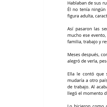
Hablaban de sus rut
Él no tenía ningún
figura adulta, cara
Así pasaron las s
mucho ese evento, l
familia, trabajo y r
Meses después, como
alegró de verla, pe
Ella le contó que 
mudaría a otro paí
de trabajo. Al acab
llegó el momento d
Lo hicieron como c