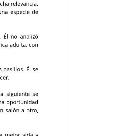
ha relevancia. 
una especie de 
Él no analizó 
ca adulta, con 
asillos. Él se 
cer.
 siguiente se 
na oportunidad 
 salón a otro, 
a mejor vida y 