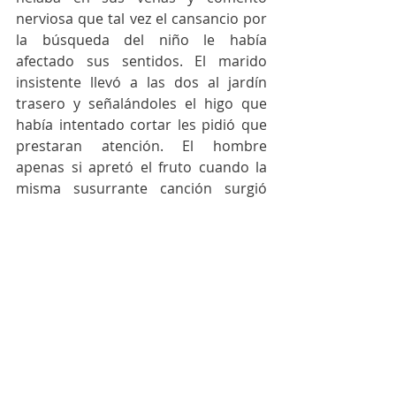
nerviosa que tal vez el cansancio por 
la búsqueda del niño le había 
afectado sus sentidos. El marido 
insistente llevó a las dos al jardín 
trasero y señalándoles el higo que 
había intentado cortar les pidió que 
prestaran atención. El hombre 
apenas si apretó el fruto cuando la 
misma susurrante canción surgió 
clara de las entrañas de la higuera. La 
mujer gritó aterrada. 
La niña entonces, llorando y 
abrazando a su padre, le reveló la 
horrenda verdad que, bajo amenaza 
de muerte, la madrastra le había 
pedido no revelar. El hombre tomó la 
pala y tras cavar desesperadamente 