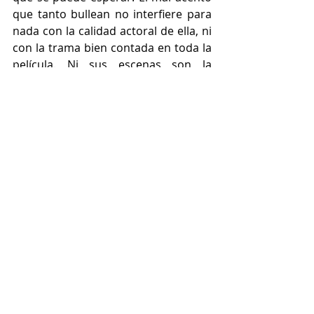
que tanto bullean no interfiere para 
nada con la calidad actoral de ella, ni 
con la trama bien contada en toda la 
película. Ni sus escenas son la 
película.
Por último, mucho del amarillismo de 
la prensa, y los “especialistas 
influencers”, han dicho que esta 
película logró unir al país. Nada más 
ridículo que eso. A este país la 
polarización y el odio los tiene 
podridos. Hay izquierdistas fascistas 
y militaristas, y hay “pueblo bueno” 
que resultaron igual de neoliberales 
y derechistas, que los partidos 
opositores, e igual de rateros que los 
supuestos malos, así que de unión 