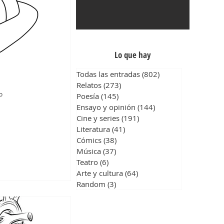
Lo que hay
Todas las entradas
(802)
802 entradas
Relatos
(273)
273 entradas
o
Poesía
(145)
145 entradas
Ensayo y opinión
(144)
144 entradas
Cine y series
(191)
191 entradas
Literatura
(41)
41 entradas
Cómics
(38)
38 entradas
Música
(37)
37 entradas
Teatro
(6)
6 entradas
Arte y cultura
(64)
64 entradas
Random
(3)
3 entradas