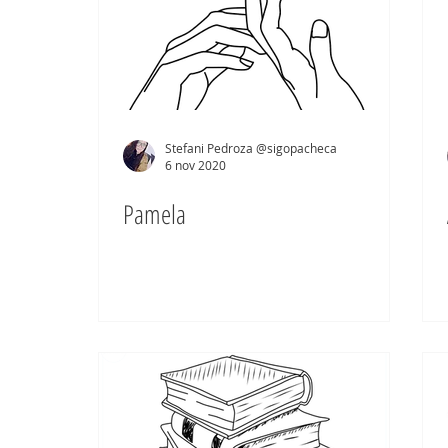
Stefani Pedroza @sigopacheca
6 nov 2020
Pamela