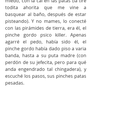
miedo, con la cal en las patas (la tire 
todita ahorita que me vine a 
basquear al baño, después de estar 
pisteando). Y no mames, lo conecté 
con las pirámides de tierra, era él, el 
pinche gordo psico killer. Apenas 
agarré el pedo, había sido él, el 
pinche gordo había dado piso a varia 
banda, hasta a su puta madre (con 
perdón de su jefecita, pero para qué 
anda engendrado tal chingadera), y 
escuché los pasos, sus pinches patas 
pesadas. 
El gordo pateó la puerta mientras 
seguía gritando: ¡Valiste verga, wey!
Ya había valido verga y más que 
nada, ni iba a salir.