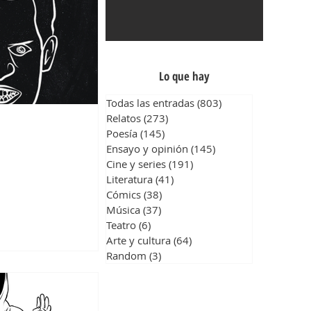
Lo que hay
Todas las entradas
(803)
803 entradas
Relatos
(273)
273 entradas
Poesía
(145)
145 entradas
Ensayo y opinión
(145)
145 entradas
Cine y series
(191)
191 entradas
Literatura
(41)
41 entradas
Cómics
(38)
38 entradas
Música
(37)
37 entradas
Teatro
(6)
6 entradas
Arte y cultura
(64)
64 entradas
Random
(3)
3 entradas