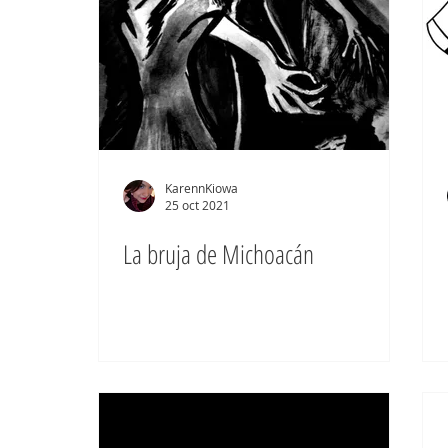
KarennKiowa
25 oct 2021
La bruja de Michoacán