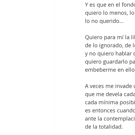
Y es que en el fond
quiero lo menos, lo
lo no querido…
Quiero para mí la l
de lo ignorado, de 
y no quiero hablar 
quiero guardarlo pa
embeberme en ello 
A veces me invade u
que me devela cada 
cada mínima posibi
es entonces cuando
ante la contemplaci
de la totalidad.