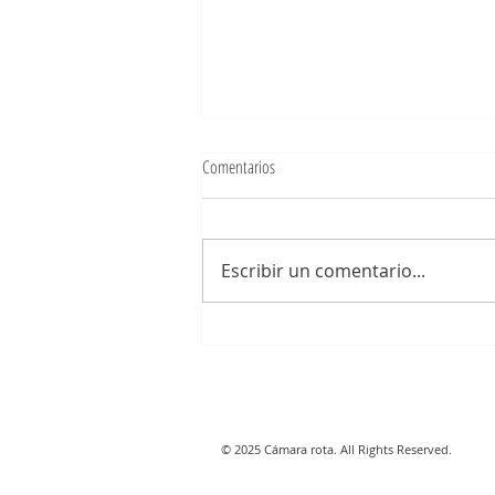
Comentarios
El espacio donde estás
Escribir un comentario...
© 2025 Cámara rota. All Rights Reserved.