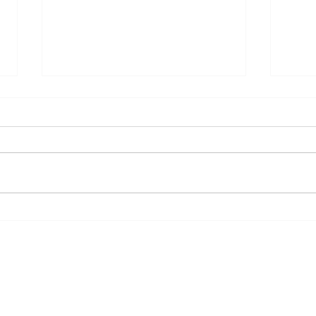
Los re
Réquiem por una hija del río