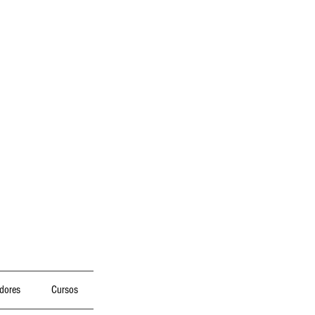
dores
Cursos