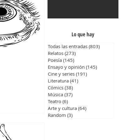
Lo que hay
Todas las entradas
(803)
803 entradas
Relatos
(273)
273 entradas
Poesía
(145)
145 entradas
Ensayo y opinión
(145)
145 entradas
Cine y series
(191)
191 entradas
Literatura
(41)
41 entradas
Cómics
(38)
38 entradas
Música
(37)
37 entradas
Teatro
(6)
6 entradas
Arte y cultura
(64)
64 entradas
Random
(3)
3 entradas