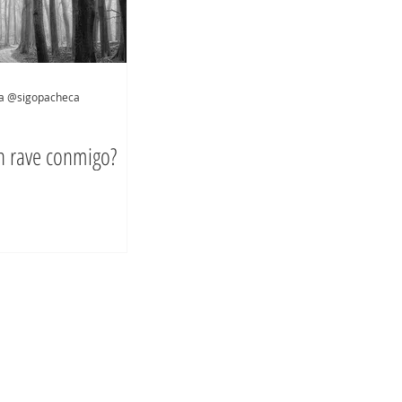
za @sigopacheca
un rave conmigo?