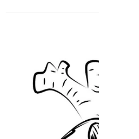
preguntándome si había perdido la
capacidad de sentir, de amar, de vivir,
preguntándome si...