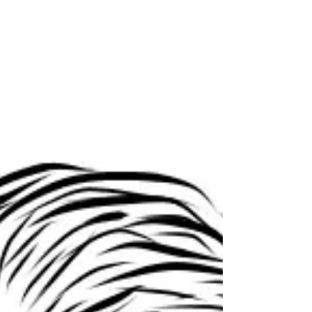
recordar tu silueta No puedo recordar
cómo se sentía abrazarte No...