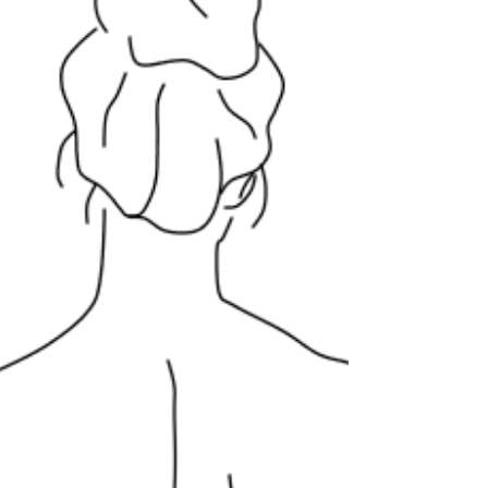
tenía la paz de poder estar un día entero
conmigo,...