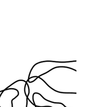
Por Stefani Pedroza En esta ocasión, les
traigo una recomendación de peli para
ver en tu próximo domingo por la tarde.
Una verdadera obra...