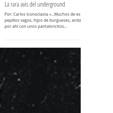
3 jun
La rara avis del underground
Por: Carlos Iconoclasta «...Muchos de esos
pepillos vagos, hijos de burgueses, andan
por ahí con unos pantaloncitos
demasiado estrechos, algunos de ellos
con una guitarrita en actitudes
“elvispreslianas” (...) y que han llevado su
libertinaje a extremos de querer ir a
algunos sitios de concurrencia pública a
organizar sus shows feminoides por la
libre». Fidel Castro, Discurso en la
Escalinata de la Universidad de La
Habana, 13 de marzo de 1963. El término
friki tiene una co