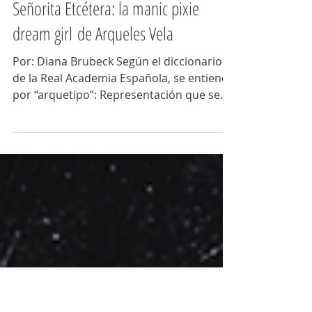
Diana Brubeck
4 may
Señorita Etcétera: la manic pixie
dream girl de Arqueles Vela
Por: Diana Brubeck Según el diccionario
de la Real Academia Española, se entiende
por “arquetipo”: Representación que se
considera modelo de cualquier
manifestación de la realidad. De este
modo, a lo largo de siglos de desarrollo
de la literatura, este concepto ya no
atiende a razones meramente filosóficas o
antropológicas, sino que ha trascendido
también hasta la creación literaria. La
existencia de estos modelos imaginarios,
referentes de la realidad, se encuentran